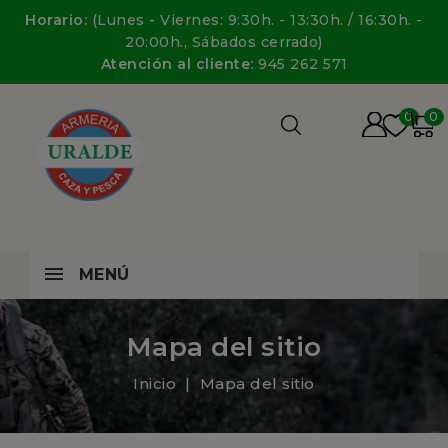
Horario:
(Lunes - Viernes: 9:30h. - 13:30h. / 16:30h. -
20:00h., Sábados cerrado)
Atención al cliente:
945 262 571
0
0
MENÚ
Mapa del sitio
Inicio
Mapa del sitio