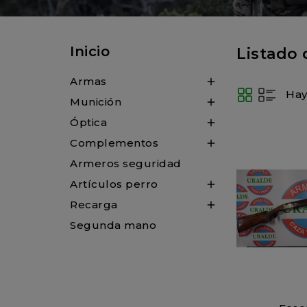
Inicio
Listado
Armas

Hay
Munición

Óptica

Complementos

Armeros seguridad
Artículos perro

Recarga

Segunda mano