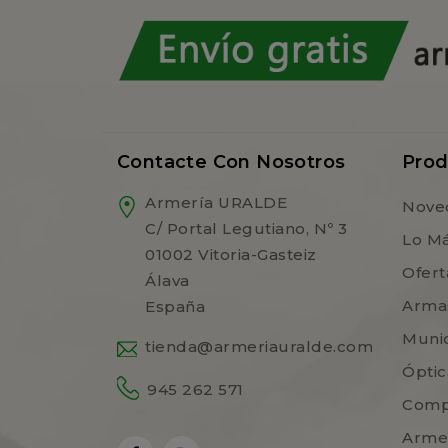
Contacte Con Nosotros
Prod
Armería URALDE
Nove
C/ Portal Legutiano, Nº 3
Lo M
01002 Vitoria-Gasteiz
Ofert
Álava
Arma
España
Muni
tienda@armeriauralde.com
Óptic
945 262 571
Comp
Arme