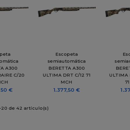
peta
Escopeta
Es
omática
semiautomática
semia
A A300
BERETTA A300
BERE
AIRE C/20
ULTIMA DRT C/12 71
ULTIMA 
MCH
MCH
7
,50 €
1.377,50 €
1.3
20 de 42 artículo(s)