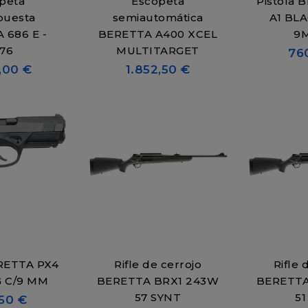
peta
Escopeta
Pistola 
puesta
semiautomática
A1 BL
 686 E -
BERETTA A400 XCEL
/76
MULTITARGET
76
,00 €
1.852,50 €
ERETTA PX4
Rifle de cerrojo
Rifle 
 C/9 MM
BERETTA BRX1 243W
BERETTA
57 SYNT
51
50 €