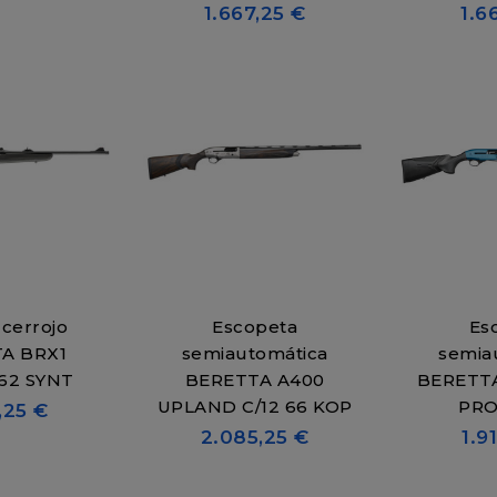
1.667,25 €
1.6
 cerrojo
Escopeta
Es
A BRX1
semiautomática
semia
62 SYNT
BERETTA A400
BERETTA
UPLAND C/12 66 KOP
PRO
,25 €
2.085,25 €
1.9