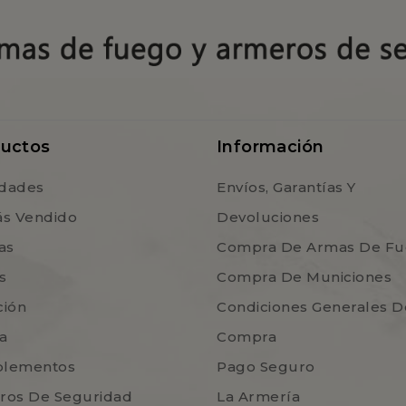
uctos
Información
dades
Envíos, Garantías Y
ás Vendido
Devoluciones
as
Compra De Armas De F
s
Compra De Municiones
ción
Condiciones Generales D
a
Compra
lementos
Pago Seguro
ros De Seguridad
La Armería