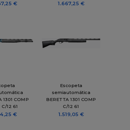
67,25 €
1.667,25 €
copeta
Escopeta
utomática
semiautomática
 1301 COMP
BERETTA 1301 COMP
 C/12 61
C/12 61
14,25 €
1.519,05 €