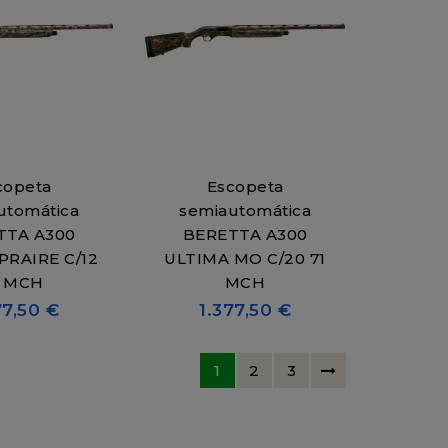
copeta
Escopeta
utomática
semiautomática
TTA A300
BERETTA A300
PRAIRE C/12
ULTIMA MO C/20 71
1 MCH
MCH
77,50 €
1.377,50 €
1
2
3