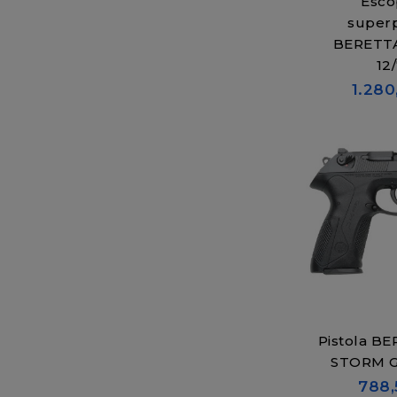
Esco
super
BERETTA
12
1.280
Pistola B
STORM G
788,