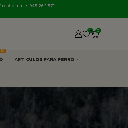
n al cliente:
945 262 571
0
0
CIO
D
ARTÍCULOS PARA PERRO