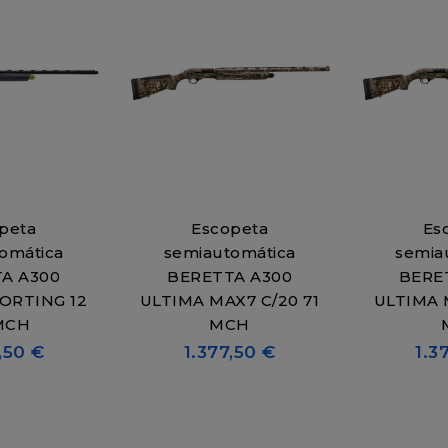
peta
Escopeta
Es
omática
semiautomática
semia
A A300
BERETTA A300
BERE
ORTING 12
ULTIMA MAX7 C/20 71
ULTIMA M
MCH
MCH
,50 €
1.377,50 €
1.3