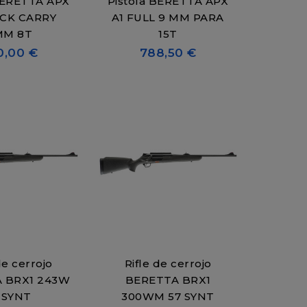
BERETTA APX
Pistola BERETTA APX
ACK CARRY
A1 FULL 9 MM PARA
9MM 8T
15T
0,00 €
788,50 €
de cerrojo
Rifle de cerrojo
 BRX1 243W
BERETTA BRX1
 SYNT
300WM 57 SYNT