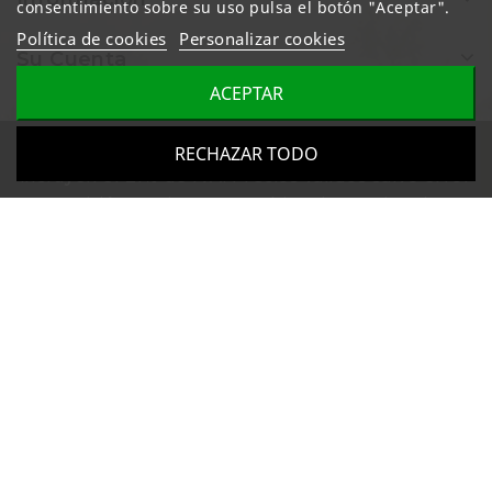
consentimiento sobre su uso pulsa el botón "Aceptar".
Política de cookies
Personalizar cookies
Su Cuenta
ACEPTAR
Todos los precios mostrados en esta web
RECHAZAR TODO
incluyen el 21% de IVA. Precios válidos salvo error
u omisión y sujetos a cambios sin previo aviso.
Aviso legal
|
Política de Privacidad
|
Política de
cookies
© 2026 - Armería URALDE - Todos los derechos reservados.