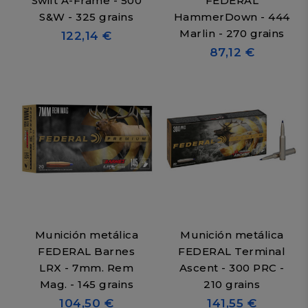
Swift A-Frame - 500
FEDERAL
S&W - 325 grains
HammerDown - 444
Marlin - 270 grains
122,14 €
87,12 €
Munición metálica
Munición metálica
FEDERAL Barnes
FEDERAL Terminal
LRX - 7mm. Rem
Ascent - 300 PRC -
Mag. - 145 grains
210 grains
104,50 €
141,55 €