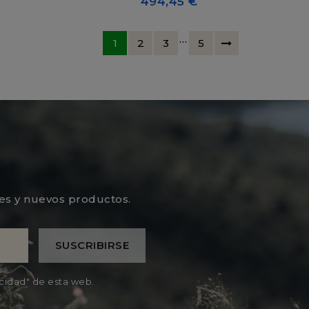
494,45 €
…
1
2
3
5
les y nuevos productos.
acidad" de esta web.