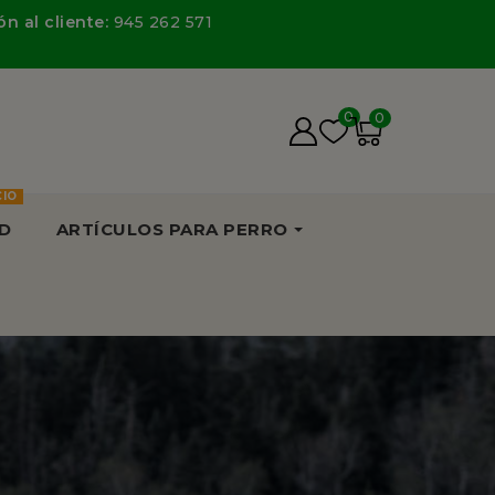
n al cliente:
945 262 571
0
0
CIO
D
ARTÍCULOS PARA PERRO