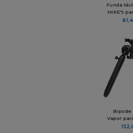
Funda tác
MIKE'S par
81,
Bípode
Vapor para
132,