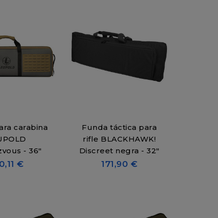
ra carabina
Funda táctica para
UPOLD
rifle BLACKHAWK!
vous - 36"
Discreet negra - 32"
0,11 €
171,90 €