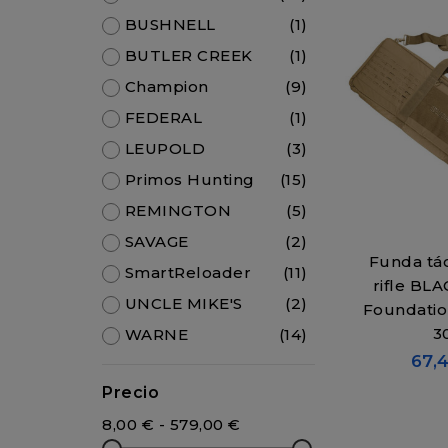
BUSHNELL
(1)
BUTLER CREEK
(1)
Champion
(9)
FEDERAL
(1)
LEUPOLD
(3)
Primos Hunting
(15)
REMINGTON
(5)
SAVAGE
(2)
Funda tác
SmartReloader
(11)
rifle B
UNCLE MIKE'S
(2)
Foundatio
3
WARNE
(14)
67,
Precio
8,00 € - 579,00 €