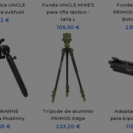
tica UNCLE
Funda UNCLE MIKE'S
Funda 
a subfusil
para rifle táctico -
PRIMOS
talla L
Bot
42 €
106,50 €
23
 WARNE
Trípode de aluminio
Adapta
 Picatinny
PRIMOS Edge
para bí
05 €
223,20 €
11