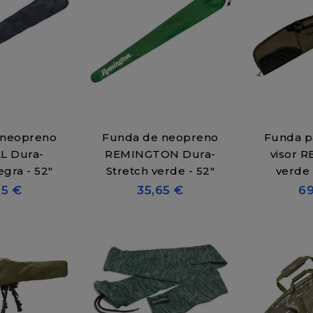
 neopreno
Funda de neopreno
Funda pa
L Dura-
REMINGTON Dura-
visor 
egra - 52"
Stretch verde - 52"
verde 
95 €
35,65 €
69