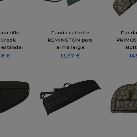
ra rifle
Funda calcetín
Funda 
 Creek
REMINGTON para
PRIMOS
 estándar
arma larga
Bot
88 €
13,97 €
14