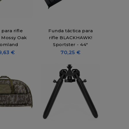
para rifle
Funda táctica para
 Mossy Oak
rifle BLACKHAWK!
tomland
Sportster - 44"
9,63 €
70,25 €