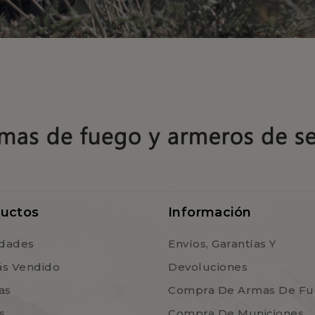
uctos
Información
dades
Envíos, Garantías Y
ás Vendido
Devoluciones
as
Compra De Armas De F
s
Compra De Municiones