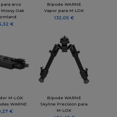
para arco
Bípode WARNE
 Mossy Oak
Vapor para M-LOK
tomland
132,05 €
5,32 €
dor M-LOK
Bípode WARNE
podes WARNE
Skyline Precision para
M-LOK
9,27 €