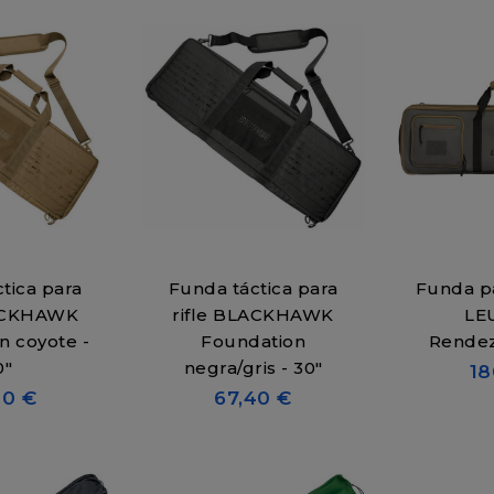
tica para
Funda táctica para
Funda pa
LACKHAWK
rifle BLACKHAWK
LE
n coyote -
Foundation
Rendez
0"
negra/gris - 30"
18
40 €
67,40 €