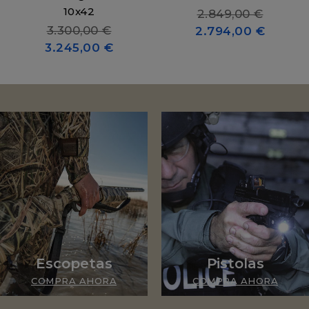
10x42
2.849,00 €
3.300,00 €
2.794,00 €
3.245,00 €
Escopetas
Pistolas
COMPRA AHORA
COMPRA AHORA