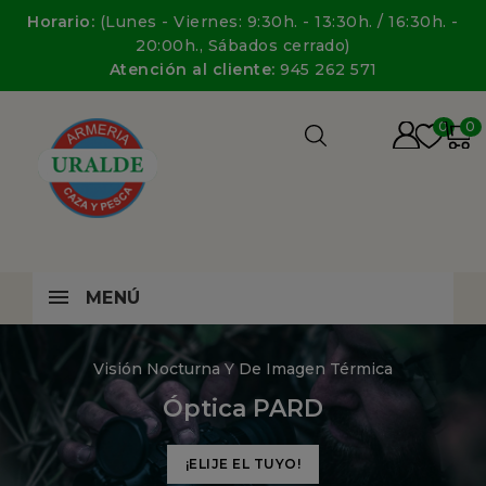
Horario:
(Lunes - Viernes: 9:30h. - 13:30h. / 16:30h. -
20:00h., Sábados cerrado)
Atención al cliente:
945 262 571
0
0
MENÚ
Visión Nocturna Y De Imagen Térmica
Óptica PARD
¡ELIJE EL TUYO!