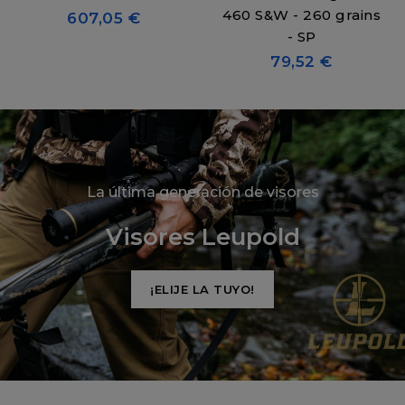
460 S&W - 260 grains
607,05 €
- SP
79,52 €
La última generación de visores
Visores Leupold
¡ELIJE LA TUYO!