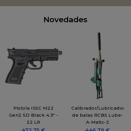
Novedades
Pistola ISSC M22
Calibrador/Lubricador
Gen2 SD Black 4.3" -
de balas RCBS Lube-
22 LR
A-Matic-2
472,75 €
446,79 €