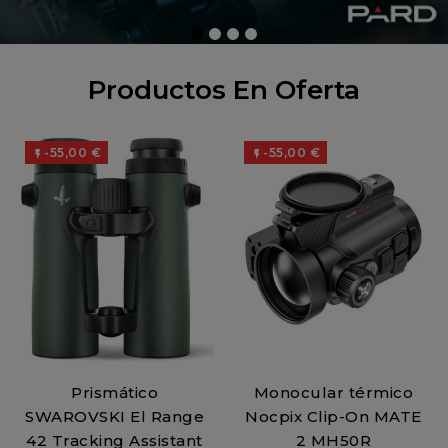
Productos En Oferta
-55,00 €
-55,00 €


Prismático
Monocular térmico
SWAROVSKI El Range
Nocpix Clip-On MATE
42 Tracking Assistant
2 MH50R