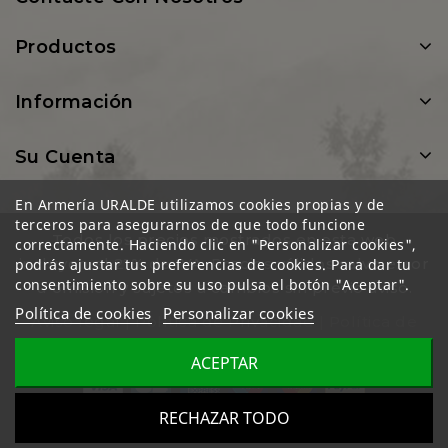
Productos
Información
Su Cuenta
En Armería URALDE utilizamos cookies propias y de
terceros para asegurarnos de que todo funcione
Todos los precios mostrados en esta web
correctamente. Haciendo clic en "Personalizar cookies",
incluyen el 21% de IVA. Precios válidos salvo error
podrás ajustar tus preferencias de cookies. Para dar tu
consentimiento sobre su uso pulsa el botón "Aceptar".
u omisión y sujetos a cambios sin previo aviso.
Política de cookies
Personalizar cookies
Aviso legal
|
Política de Privacidad
|
Política de
cookies
ACEPTAR
RECHAZAR TODO
© 2026 - Armería URALDE - Todos los derechos reservados.