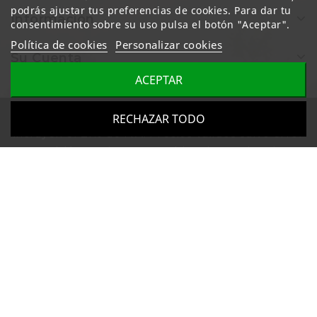
podrás ajustar tus preferencias de cookies. Para dar tu
Información
consentimiento sobre su uso pulsa el botón "Aceptar".
Política de cookies
Personalizar cookies
Su Cuenta
ACEPTAR
Todos los precios mostrados en esta web
RECHAZAR TODO
incluyen el 21% de IVA. Precios válidos salvo error
u omisión y sujetos a cambios sin previo aviso.
Aviso legal
|
Política de Privacidad
|
Política de
cookies
© 2026 - Armería URALDE - Todos los derechos reservados.