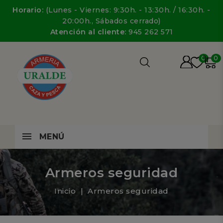
Horario:
(Lunes - Viernes: 9:30h. - 13:30h. / 16:30h. -
20:00h., Sábados cerrado)
Atención al cliente:
945 262 571
0
0
MENÚ
Armeros seguridad
Inicio
Armeros seguridad