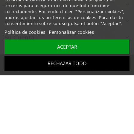
Productos
terceros para asegurarnos de que todo funcione
correctamente. Haciendo clic en "Personalizar cookies",
podrás ajustar tus preferencias de cookies. Para dar tu
Información
consentimiento sobre su uso pulsa el botón "Aceptar".
Política de cookies
Personalizar cookies
Su Cuenta
ACEPTAR
Todos los precios mostrados en esta web
RECHAZAR TODO
incluyen el 21% de IVA. Precios válidos salvo error
u omisión y sujetos a cambios sin previo aviso.
Aviso legal
|
Política de Privacidad
|
Política de
cookies
© 2026 - Armería URALDE - Todos los derechos reservados.