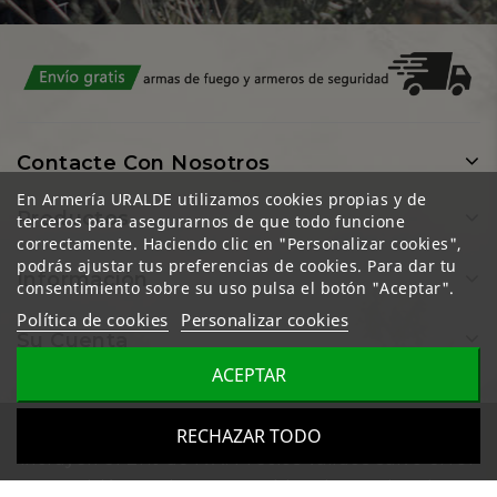
Contacte Con Nosotros
En Armería URALDE utilizamos cookies propias y de
Productos
terceros para asegurarnos de que todo funcione
correctamente. Haciendo clic en "Personalizar cookies",
podrás ajustar tus preferencias de cookies. Para dar tu
Información
consentimiento sobre su uso pulsa el botón "Aceptar".
Política de cookies
Personalizar cookies
Su Cuenta
ACEPTAR
Todos los precios mostrados en esta web
RECHAZAR TODO
incluyen el 21% de IVA. Precios válidos salvo error
u omisión y sujetos a cambios sin previo aviso.