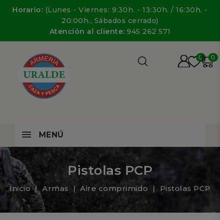
Horario:
(Lunes - Viernes: 9:30h. - 13:30h. / 16:30h. -
20:00h., Sábados cerrado)
Atención al cliente:
945 262 571
0
0
MENÚ
Pistolas PCP
Inicio
Armas
Aire comprimido
Pistolas PCP