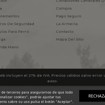
ción
Condiciones Generales D
a
Compra
lementos
Pago Seguro
ros De Seguridad
La Armería
ulos Para Perro
Contacto
rga
Mapa Del Sitio
nda Mano
b incluyen el 21% de IVA. Precios válidos salvo error u
aviso.
Aviso legal
|
Política de Privacidad
|
Política de cookie
y de terceros para asegurarnos de que todo
RECHAZ
nalizar cookies", podrás ajustar tus
rvados.
ento sobre su uso pulsa el botón "Aceptar".