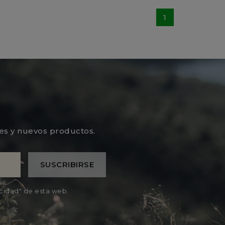
1
les y nuevos productos.
acidad" de esta web.