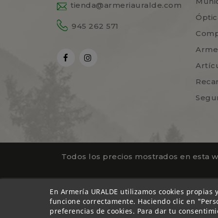
Muni
tienda@armeriauralde.com
Óptic
945 262 571
Comp
Arme
Artíc
Reca
Segu
Todos los precios mostrados en esta we
En Armería URALDE utilizamos cookies propias 
funcione correctamente. Haciendo clic en "Perso
© 2026 - Armería URALDE - Todos los derechos rese
preferencias de cookies. Para dar tu consentimi