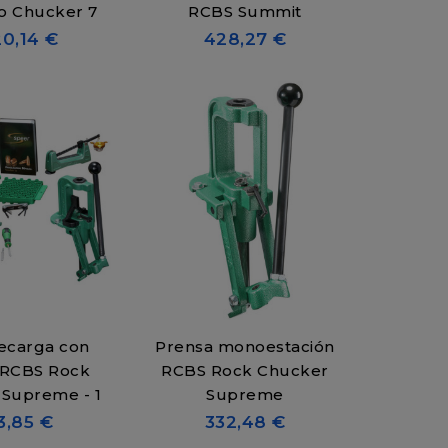
o Chucker 7
RCBS Summit
20,14 €
428,27 €
recarga con
Prensa monoestación
 RCBS Rock
RCBS Rock Chucker
Supreme - 1
Supreme
3,85 €
332,48 €