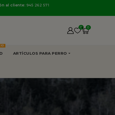
n al cliente:
945 262 571
0
0
CIO
D
ARTÍCULOS PARA PERRO