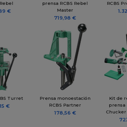
Rebel
prensa RCBS Rebel
RCBS Pr
Master
89 €
1.3
719,98 €
BS Turret
Prensa monoestación
Kit de 
RCBS Partner
prensa
15 €
Chucker 
178,56 €
72