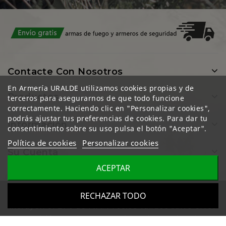
Contacte Con Nosotros
En Armería URALDE utilizamos cookies propias y de
Productos
terceros para asegurarnos de que todo funcione
correctamente. Haciendo clic en "Personalizar cookies",
podrás ajustar tus preferencias de cookies. Para dar tu
Información
consentimiento sobre su uso pulsa el botón "Aceptar".
Política de cookies
Personalizar cookies
Su Cuenta
ACEPTAR
Todos los precios mostrados en esta web
RECHAZAR TODO
incluyen el 21% de IVA. Precios válidos salvo error
u omisión y sujetos a cambios sin previo aviso.