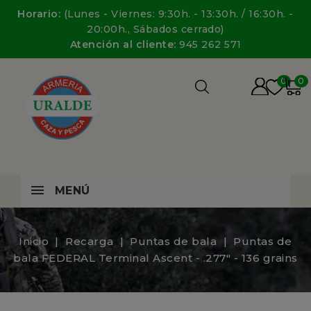
Horario:
(Lunes - Viernes: 9:30h. - 13:30h. / 16:30h. -
20:00h., Sábados cerrado)
Atención al cliente:
945 262 571
0
0
MENÚ
Inicio
Recarga
Puntas de bala
Puntas de
bala FEDERAL Terminal Ascent - .277" - 136 grains