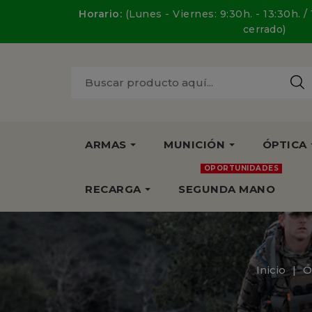
Horario:
(Lunes - Viernes: 9:30h. - 13:30h. /
cerrado)
ARMAS
MUNICIÓN
ÓPTICA
OPORTUNIDADES
RECARGA
SEGUNDA MANO
Inicio
Ó