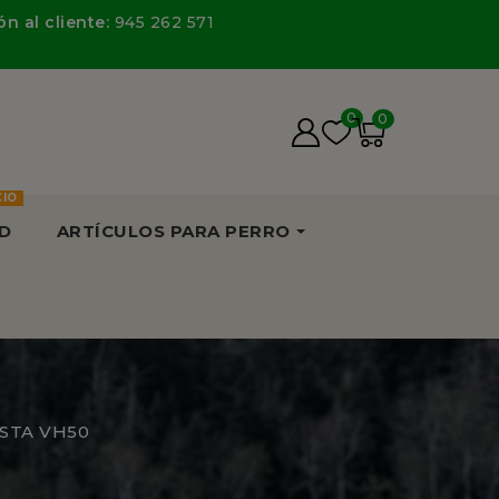
n al cliente:
945 262 571
0
0
CIO
D
ARTÍCULOS PARA PERRO
ISTA VH50