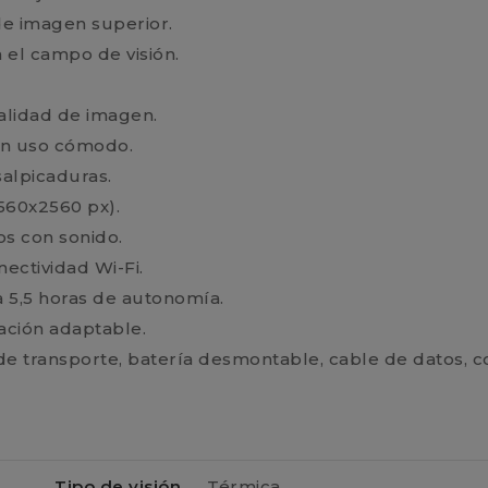
e imagen superior.
 el campo de visión.
alidad de imagen.
 un uso cómodo.
 salpicaduras.
560x2560 px).
os con sonido.
ectividad Wi-Fi.
 5,5 horas de autonomía.
zación adaptable.
a de transporte, batería desmontable, cable de datos, 
Tipo de visión
Térmica