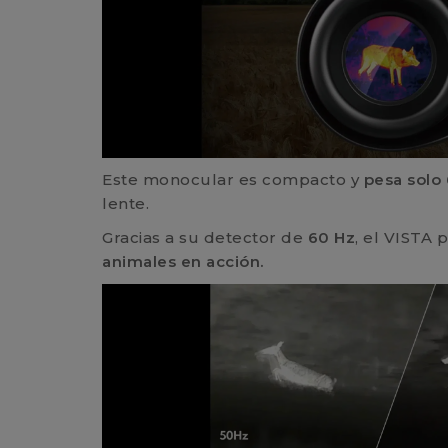
Este monocular es compacto y
pesa solo
lente.
Gracias a su detector de
60 Hz
, el VISTA
animales en acción.