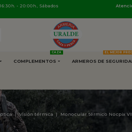
 16:30h. - 20:00h., Sábados
Atenció
CAZA
EL MEJOR PRE
COMPLEMENTOS
ARMEROS DE SEGURIDA
ptica
Visión térmica
Monocular térmico Nocpix V